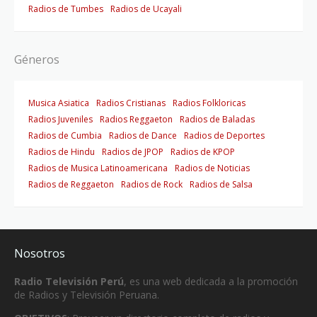
Radios de Tumbes
Radios de Ucayali
Géneros
Musica Asiatica
Radios Cristianas
Radios Folkloricas
Radios Juveniles
Radios Reggaeton
Radios de Baladas
Radios de Cumbia
Radios de Dance
Radios de Deportes
Radios de Hindu
Radios de JPOP
Radios de KPOP
Radios de Musica Latinoamericana
Radios de Noticias
Radios de Reggaeton
Radios de Rock
Radios de Salsa
Nosotros
Radio Televisión Perú
, es una web dedicada a la promoción
de Radios y Televisión Peruana.