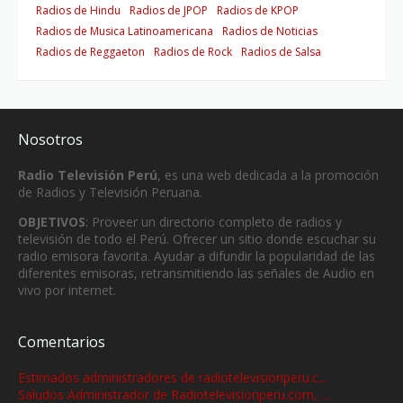
Radios de Hindu
Radios de JPOP
Radios de KPOP
Radios de Musica Latinoamericana
Radios de Noticias
Radios de Reggaeton
Radios de Rock
Radios de Salsa
Nosotros
Radio Televisión Perú
, es una web dedicada a la promoción
de Radios y Televisión Peruana.
OBJETIVOS
: Proveer un directorio completo de radios y
televisión de todo el Perú. Ofrecer un sitio donde escuchar su
radio emisora favorita. Ayudar a difundir la popularidad de las
diferentes emisoras, retransmitiendo las señales de Audio en
vivo por internet.
Comentarios
Estimados administradores de radiotelevisionperu.c...
Saludos Administrador de Radiotelevisionperu.com, ...