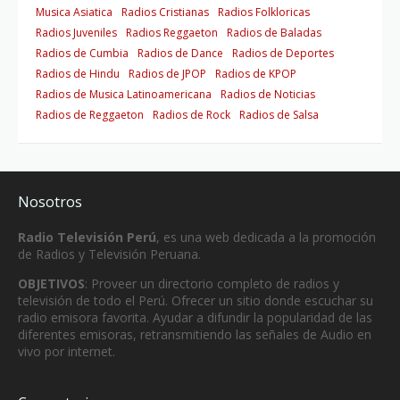
Musica Asiatica
Radios Cristianas
Radios Folkloricas
Radios Juveniles
Radios Reggaeton
Radios de Baladas
Radios de Cumbia
Radios de Dance
Radios de Deportes
Radios de Hindu
Radios de JPOP
Radios de KPOP
Radios de Musica Latinoamericana
Radios de Noticias
Radios de Reggaeton
Radios de Rock
Radios de Salsa
Nosotros
Radio Televisión Perú
, es una web dedicada a la promoción
de Radios y Televisión Peruana.
OBJETIVOS
: Proveer un directorio completo de radios y
televisión de todo el Perú. Ofrecer un sitio donde escuchar su
radio emisora favorita. Ayudar a difundir la popularidad de las
diferentes emisoras, retransmitiendo las señales de Audio en
vivo por internet.