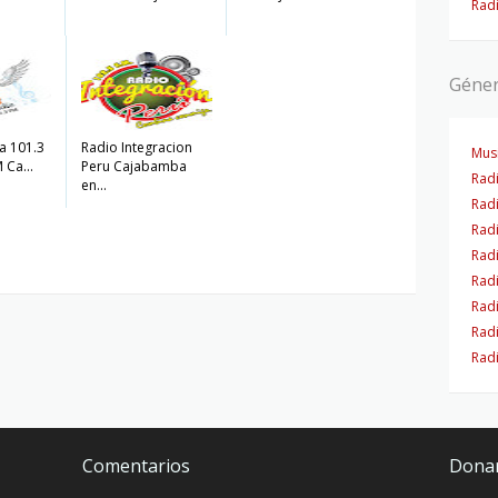
Rad
Géne
a 101.3
Radio Integracion
Musi
 Ca...
Peru Cajabamba
Radi
en...
Rad
Rad
Rad
Rad
Rad
Radi
Rad
Comentarios
Dona