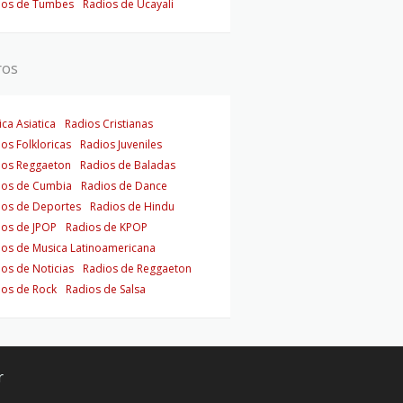
ios de Tumbes
Radios de Ucayali
ros
ca Asiatica
Radios Cristianas
os Folkloricas
Radios Juveniles
ios Reggaeton
Radios de Baladas
ios de Cumbia
Radios de Dance
ios de Deportes
Radios de Hindu
ios de JPOP
Radios de KPOP
ios de Musica Latinoamericana
os de Noticias
Radios de Reggaeton
ios de Rock
Radios de Salsa
r