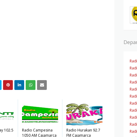
Depa
Rad
Rad
Rad
Rad
Rad
Radi
Rad
Rad
Rad
Rad
ay 102.5
Radio Campesina
Radio Hurakan 92.7
Radi
1050 AM Cajamarca
FM Cajamarca