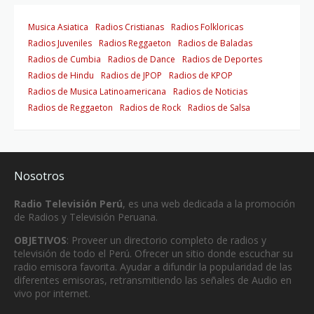
Musica Asiatica
Radios Cristianas
Radios Folkloricas
Radios Juveniles
Radios Reggaeton
Radios de Baladas
Radios de Cumbia
Radios de Dance
Radios de Deportes
Radios de Hindu
Radios de JPOP
Radios de KPOP
Radios de Musica Latinoamericana
Radios de Noticias
Radios de Reggaeton
Radios de Rock
Radios de Salsa
Nosotros
Radio Televisión Perú
, es una web dedicada a la promoción
de Radios y Televisión Peruana.
OBJETIVOS
: Proveer un directorio completo de radios y
televisión de todo el Perú. Ofrecer un sitio donde escuchar su
radio emisora favorita. Ayudar a difundir la popularidad de las
diferentes emisoras, retransmitiendo las señales de Audio en
vivo por internet.